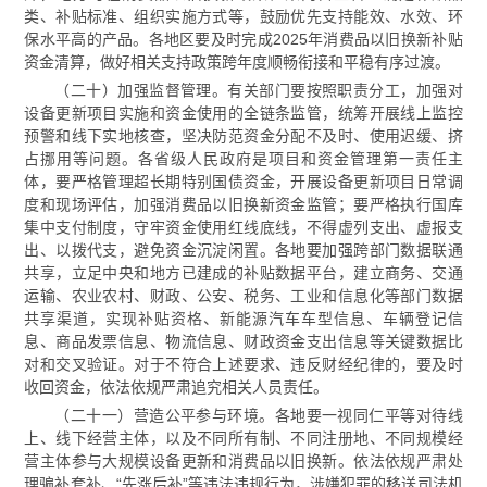
类、补贴标准、组织实施方式等，鼓励优先支持能效、水效、环
保水平高的产品。各地区要及时完成2025年消费品以旧换新补贴
资金清算，做好相关支持政策跨年度顺畅衔接和平稳有序过渡。
（二十）加强监督管理。有关部门要按照职责分工，加强对
设备更新项目实施和资金使用的全链条监管，统筹开展线上监控
预警和线下实地核查，坚决防范资金分配不及时、使用迟缓、挤
占挪用等问题。各省级人民政府是项目和资金管理第一责任主
体，要严格管理超长期特别国债资金，开展设备更新项目日常调
度和现场评估，加强消费品以旧换新资金监管；要严格执行国库
集中支付制度，守牢资金使用红线底线，不得虚列支出、虚报支
出、以拨代支，避免资金沉淀闲置。各地要加强跨部门数据联通
共享，立足中央和地方已建成的补贴数据平台，建立商务、交通
运输、农业农村、财政、公安、税务、工业和信息化等部门数据
共享渠道，实现补贴资格、新能源汽车车型信息、车辆登记信
息、商品发票信息、物流信息、财政资金支出信息等关键数据比
对和交叉验证。对于不符合上述要求、违反财经纪律的，要及时
收回资金，依法依规严肃追究相关人员责任。
（二十一）营造公平参与环境。各地要一视同仁平等对待线
上、线下经营主体，以及不同所有制、不同注册地、不同规模经
营主体参与大规模设备更新和消费品以旧换新。依法依规严肃处
理骗补套补、“先涨后补”等违法违规行为，涉嫌犯罪的移送司法机