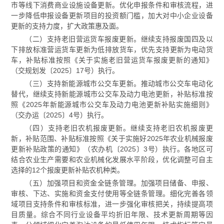
市等线下消费商业设施设备更新。优化申报条件和审核流程，进
一步降低申报设备更新项目的投资额门槛，加大对中小企业设备
更新的支持力度，扩大政策惠及面。
（二）支持老旧营运货车报废更新。继续支持报废国四及以
下排放标准营运货车更新为低排放货车，优先支持更新为电动货
车，补贴标准按照《关于实施老旧营运货车报废更新的通知》
（交规划发〔2025〕17号）执行。
（三）支持新能源城市公交车更新。推动城市公交车电动化
替代，继续支持新能源城市公交车及动力电池更新，补贴标准按
照《2025年新能源城市公交车及动力电池更新补贴实施细则》
（交办运〔2025〕4号）执行。
（四）支持老旧农机报废更新。继续支持老旧农机报废更
新，补贴范围、补贴标准按照《关于实施好2025年农业机械报废
更新补贴政策的通知》（农办机〔2025〕3号）执行。各地区可
结合农业生产需要和农业机械化发展水平阶段，优化调整可自主
选择的12个报废更新补贴农机种类。
（五）加强项目和资金全链条管理。加强项目储备、申报、
审核、下达、实施和资金支付使用等全链条管理。细化完善各领
域项目支持条件和审核标准，进一步强化审核把关，持续提高项
目质量。综合不同行业设备平均折旧年限、技术更新周期等因