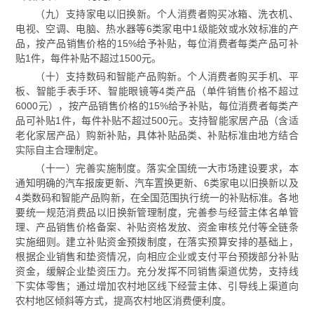
（九）支持家电以旧换新。个人消费者购买冰箱、洗衣机、
电视、空调、电脑、热水器等6类家电中1级能效或水效标准的产
品，按产品销售价格的15%给予补贴，每位消费者每类产品可补
贴1件，每件补贴不超过1500元。
（十）支持数码和智能产品购新。个人消费者购买手机、平
板、智能手表手环、智能眼镜等4类产品（单件销售价格不超过
6000元），按产品销售价格的15%给予补贴，每位消费者每类产
品可补贴1件，每件补贴不超过500元。支持智能家居产品（含适
老化家居产品）购新补贴，具体补贴品类、补贴标准由地方结合
实际自主合理制定。
（十一）完善实施制度。落实全国统一大市场建设要求，本
通知明确的汽车报废更新、汽车置换更新、6类家电以旧换新以及
4类数码和智能产品购新，在全国范围执行统一的补贴标准。各地
要统一规范消费品以旧换新管理制度，完善参与经营主体名单管
理、产品销售价格备案、补贴资格发放、资金审核兑付等全链条
实施细则。建立补贴资金预拨制度，在落实预算安排的基础上，
根据企业销售和垫资情况，向相应企业或支付平台预拨部分补贴
资金，缓解企业垫资压力。充分发挥不同销售渠道优势，支持线
下实体零售；通过增加农村地区线下经营主体、引导线上渠道向
农村地区倾斜等方式，提高农村地区消费便利度。