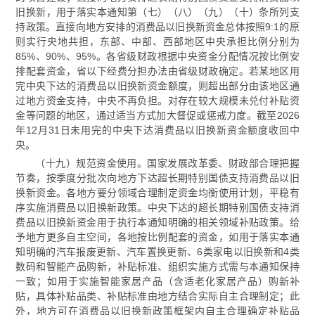
旧换新，用于落实本通知第（七）（八）（九）（十）条所列支
持政策。直接向地方安排的消费品以旧换新资金总体按照9:1的原
则实行央地共担，东部、中部、西部地区中央承担比例分别为
85%、90%、95%。各省级财政根据中央资金分配情况按比例安
排配套资金，省以下经费分担办法由省级财政确定。若某地区用
完中央下达的消费品以旧换新资金额度，则超出部分由该地区通
过地方资金支持，中央不再负担。对存在较大规模未兑付补贴资
金等问题的地区，通过适当方式加大督促或惩戒力度。截至2026
年12月31日未用完的中央下达消费品以旧换新资金额度收回中
央。
（十九）规范资金使用。国家发展改革委、财政部合理把握
节奏，按季度分批次向地方下达超长期特别国债支持消费品以旧
换新资金。各地方要分领域合理制定资金均衡使用计划，平稳有
序实施消费品以旧换新政策。中央下达的超长期特别国债支持消
费品以旧换新资金用于执行本通知明确的相关领域补贴政策。给
予地方更多自主空间，各地按比例配套的资金，如用于落实本通
知明确的汽车报废更新、汽车置换更新、6类家电以旧换新和4类
数码和智能产品购新，补贴标准、组织实施方式需与本通知保持
一致；如用于实施智能家居产品（含适老化家居产品）购新补
贴，具体补贴品类、补贴标准由地方结合实际自主合理制定；此
外，地方可在消费品以旧换新政策框架内自主合理确定补贴品