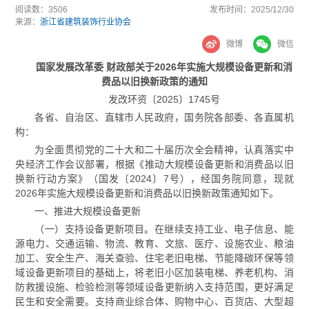
阅读数：
3506
发布时间：
2025/12/30
来源：
浙江省建筑装饰行业协会
微博
微信
国家发展改革委 财政部关于2026年实施大规模设备更新和消
费品以旧换新政策的通知
发改环资〔2025〕1745号
各省、自治区、直辖市人民政府，国务院各部委、各直属机
构：
为全面贯彻党的二十大和二十届历次全会精神，认真落实中
央经济工作会议部署，根据《推动大规模设备更新和消费品以旧
换新行动方案》（国发〔2024〕7号），经国务院同意，现就
2026年实施大规模设备更新和消费品以旧换新政策通知如下。
一、推进大规模设备更新
（一）支持设备更新项目。在继续支持工业、电子信息、能
源电力、交通运输、物流、教育、文旅、医疗、设施农业、粮油
加工、安全生产、海关查验、住宅老旧电梯、节能降碳环保等领
域设备更新项目的基础上，将老旧小区加装电梯、养老机构、消
防救援设施、检验检测等领域设备更新纳入支持范围，更好满足
民生和安全需要。支持商业综合体、购物中心、百货店、大型超