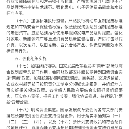
行业节能降碳标准和污染物排放标准，严格实施废弃电器电子产
品处理污染控制技术规范。强化家电、电子等消费品能效和水效
标准应用。
（十六）加强标准执行监督。严格执行机动车强制报废标准
规定和车辆安全环保检验标准，依法依规淘汰达到强制报废标准
的老旧汽车。鼓励达到推荐使用年限的家电产品及时报废。强化
对家电、新能源汽车等重点消费品质量监督抽查，严厉打击以假
充真、以次充好、以旧充新、冒充合格产品、伪造冒用能效水效
标识等行为。
五、强化组织实施
（十七）加强组织领导。国家发展改革委发挥“两新”部际联席
会议制度牵头部门作用，会同财政部安排超长期特别国债资金实
施“两新”政策，加强统筹协调和跟踪调度。商务部、交通运输部、
农业农村部等部门按职责分工制定分领域实施细则，并组织地方
落实好相关领域政策。各省级人民政府要结合实际抓紧组织落
实，压实各方责任，把握工作节奏，强化协调推进，持续提升“两
新”政策效能。
（十八）明确资金渠道。国家发展改革委会同各有关部门安
排超长期特别国债资金支持设备更新，用于落实本通知第（一）
（二）（三）（四），以及（十四）条所列支持政策和符合条件
的项目建设；直接向地方安排超长期特别国债资金支持消费品以