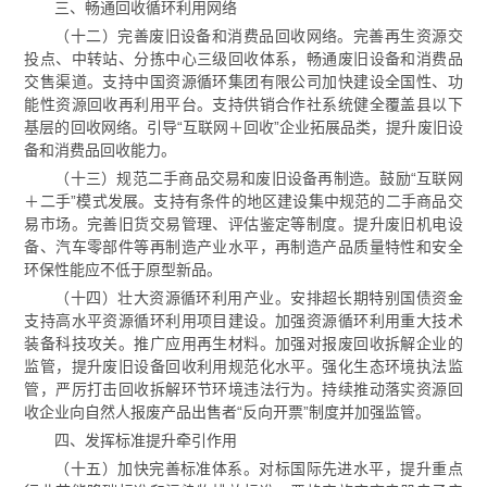
三、畅通回收循环利用网络
（十二）完善废旧设备和消费品回收网络。完善再生资源交
投点、中转站、分拣中心三级回收体系，畅通废旧设备和消费品
交售渠道。支持中国资源循环集团有限公司加快建设全国性、功
能性资源回收再利用平台。支持供销合作社系统健全覆盖县以下
基层的回收网络。引导“互联网＋回收”企业拓展品类，提升废旧设
备和消费品回收能力。
（十三）规范二手商品交易和废旧设备再制造。鼓励“互联网
＋二手”模式发展。支持有条件的地区建设集中规范的二手商品交
易市场。完善旧货交易管理、评估鉴定等制度。提升废旧机电设
备、汽车零部件等再制造产业水平，再制造产品质量特性和安全
环保性能应不低于原型新品。
（十四）壮大资源循环利用产业。安排超长期特别国债资金
支持高水平资源循环利用项目建设。加强资源循环利用重大技术
装备科技攻关。推广应用再生材料。加强对报废回收拆解企业的
监管，提升废旧设备回收利用规范化水平。强化生态环境执法监
管，严厉打击回收拆解环节环境违法行为。持续推动落实资源回
收企业向自然人报废产品出售者“反向开票”制度并加强监管。
四、发挥标准提升牵引作用
（十五）加快完善标准体系。对标国际先进水平，提升重点