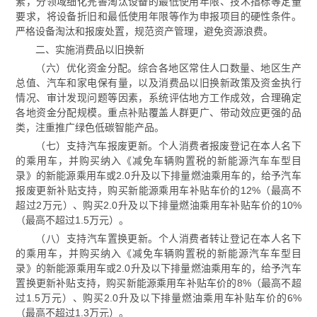
素，分领域细化完善淘汰设备的最低使用年限、技术指标等定量
要求，将设备折旧和最低使用年限等作为申报项目的硬性条件。
严格设备淘汰和报废处置，规范资产管理，避免资源浪费。
二、实施消费品以旧换新
（六）优化资金分配。综合各地区常住人口数量、地区生产
总值、汽车和家电保有量，以及消费品以旧换新政策及资金执行
情况、审计发现问题等因素，系统评估地方工作成效，合理确定
各地资金分配规模。重点补贴覆盖人群更广、带动效应更强的品
类，注重推广绿色低碳智能产品。
（七）支持汽车报废更新。个人消费者报废登记在本人名下
的乘用车，并购买纳入《减免车辆购置税的新能源汽车车型目
录》的新能源乘用车或2.0升及以下排量燃油乘用车的，给予汽车
报废更新补贴支持，购买新能源乘用车补贴车价的12%（最高不
超过2万元）、购买2.0升及以下排量燃油乘用车补贴车价的10%
（最高不超过1.5万元）。
（八）支持汽车置换更新。个人消费者转让登记在本人名下
的乘用车，并购买纳入《减免车辆购置税的新能源汽车车型目
录》的新能源乘用车或2.0升及以下排量燃油乘用车的，给予汽车
置换更新补贴支持，购买新能源乘用车补贴车价的8%（最高不超
过1.5万元）、购买2.0升及以下排量燃油乘用车补贴车价的6%
（最高不超过1.3万元）。