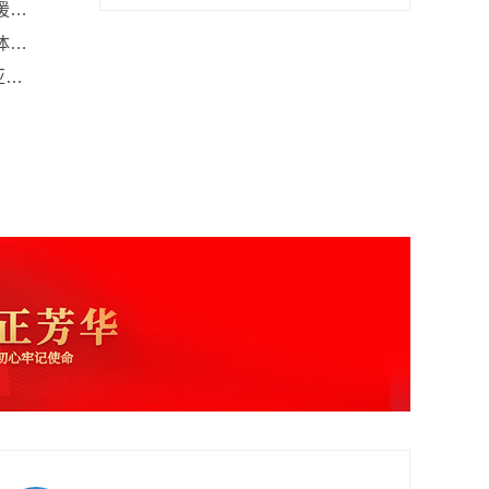
不忘使命 担当责任｜宁波东方电缆支援各地方舱医院建设
坚守初心 担当使命｜宁波建工助力奥体方舱医院建设
疫情关注｜逆行冲锋，与疫情竞速，亚厦钢军火速抢建上虞防疫隔离点