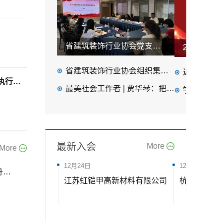
省建筑装饰行业协会党支部组织学习习近平党建思想暨学习教育专题党课
省建筑装饰行业协会组织集中收看庆祝中国共产党成立105周年大会实况直播
近年来浙江省建筑装
两会受权发布｜关于2025年国民经济和社会发展计划执行情况与2026年国民经济和社会发展计划草案的报告
最美社会工作者 | 贾华琴：把“和美”装进千万家
学习时报：用
协会以党建为引领，开展上半年述职评议会
最新入会
More
More
12月24日
12月24日
舟
江苏虹铠甲高新材料有限公司
杭州图政科
展大